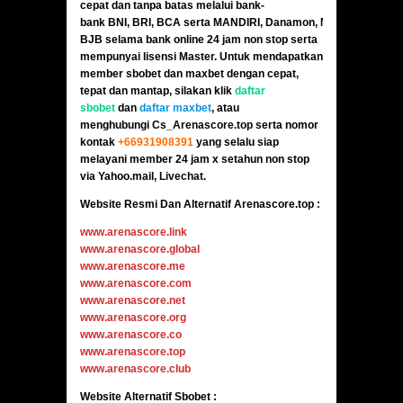
cepat dan tanpa batas melalui bank-
bank BNI, BRI, BCA serta MANDIRI, Danamon, Niaga,
BJB selama bank online 24 jam non stop serta
mempunyai lisensi Master. Untuk mendapatkan
member sbobet dan maxbet dengan cepat,
tepat dan mantap, silakan klik
daftar
sbobet
dan
daftar maxbet
, atau
menghubungi
Cs_Arenascore.top
serta nomor
kontak
+66931908391
yang selalu siap
melayani member 24 jam x setahun non stop
via Yahoo.mail,
Livechat
.
Website Resmi Dan Alternatif Arenascore.top :
www.arenascore.link
www.arenascore.global
www.arenascore.me
www.arenascore.com
www.arenascore.net
www.arenascore.org
www.arenascore.co
www.arenascore.top
www.arenascore.club
Website Alternatif Sbobet :