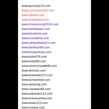
www.gunung123.com
www.cuoceuro2024.com
www.aliran8.com
www.anantalaut.com
www.choieurocup2024.com
www.beloklapan.com
www.bezabola.com
www.loncatbola.com
www.cahayahidup22.com
www.tienthom88.com
www.budayakaya.com
www.kobe678.com
www.bola580.com
www.icemochalatte88.com
www.sboindo.com
www.bolamata123.com
www.duniahebat.com
www.sbobong.com
www.cepatsbo88.com
www.pakaisbo123.com
www.bravosunday.com
www.belari123.com
www.cnnkop.com