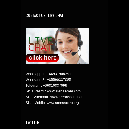
CONTACT US | LIVE CHAT
Whatsapp 1 :
+66931908391
Whatsapp 2 :
+85590337085
Telegram :
+66810837099
Situs Resmi : www.arenascore.com
Situs Alternatif : www.arenascore.net
Situs Mobile: www.arenascore.org
TWITTER