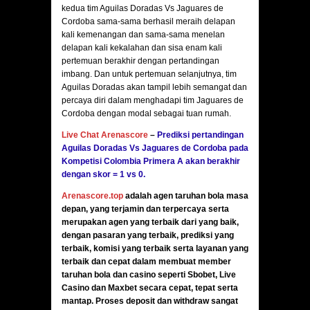
kedua tim Aguilas Doradas Vs Jaguares de
Cordoba sama-sama berhasil meraih delapan
kali kemenangan dan sama-sama menelan
delapan kali kekalahan dan sisa enam kali
pertemuan berakhir dengan pertandingan
imbang. Dan untuk pertemuan selanjutnya, tim
Aguilas Doradas akan tampil lebih semangat dan
percaya diri dalam menghadapi tim Jaguares de
Cordoba dengan modal sebagai tuan rumah.
Live Chat Arenascore
–
Prediksi pertandingan
Aguilas Doradas Vs Jaguares de Cordoba
pada
Kompetisi Colombia Primera A akan berakhir
dengan skor = 1 vs 0.
Arenascore.top
adalah agen taruhan bola masa
depan, yang terjamin dan terpercaya serta
merupakan agen yang terbaik dari yang baik,
dengan pasaran yang terbaik, prediksi yang
terbaik, komisi yang terbaik serta layanan yang
terbaik dan cepat dalam membuat member
taruhan bola dan casino seperti Sbobet,
Live
Casino
dan
Maxbet
secara cepat, tepat serta
mantap. Proses deposit dan withdraw sangat