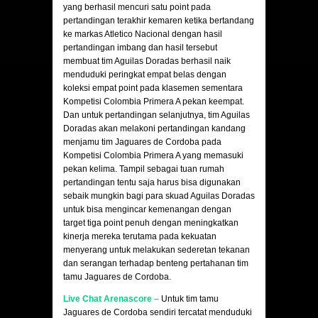
yang berhasil mencuri satu point pada
pertandingan terakhir kemaren ketika bertandang
ke markas Atletico Nacional dengan hasil
pertandingan imbang dan hasil tersebut
membuat tim Aguilas Doradas berhasil naik
menduduki peringkat empat belas dengan
koleksi empat point pada klasemen sementara
Kompetisi Colombia Primera A pekan keempat.
Dan untuk pertandingan selanjutnya, tim Aguilas
Doradas akan melakoni pertandingan kandang
menjamu tim Jaguares de Cordoba pada
Kompetisi Colombia Primera A yang memasuki
pekan kelima. Tampil sebagai tuan rumah
pertandingan tentu saja harus bisa digunakan
sebaik mungkin bagi para skuad Aguilas Doradas
untuk bisa mengincar kemenangan dengan
target tiga point penuh dengan meningkatkan
kinerja mereka terutama pada kekuatan
menyerang untuk melakukan sederetan tekanan
dan serangan terhadap benteng pertahanan tim
tamu Jaguares de Cordoba.
Live Chat Arenascore
–
Untuk tim tamu
Jaguares de Cordoba sendiri tercatat menduduki