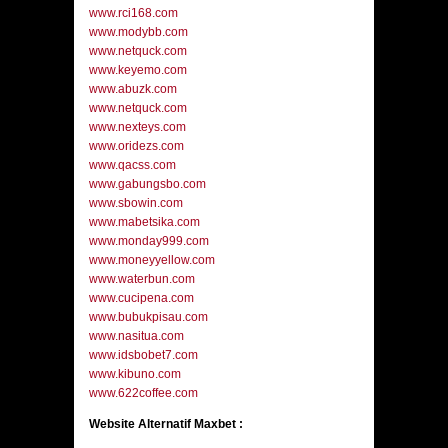
www.rci168.com
www.modybb.com
www.netquck.com
www.keyemo.com
www.abuzk.com
www.netquck.com
www.nexteys.com
www.oridezs.com
www.qacss.com
www.gabungsbo.com
www.sbowin.com
www.mabetsika.com
www.monday999.com
www.moneyyellow.com
www.waterbun.com
www.cucipena.com
www.bubukpisau.com
www.nasitua.com
www.idsbobet7.com
www.kibuno.com
www.622coffee.com
Website Alternatif Maxbet :