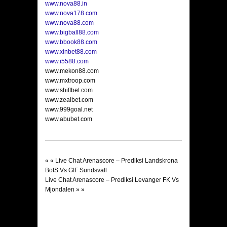
www.nova88.in
www.nova178.com
www.nova88.com
www.bigball88.com
www.bbook88.com
www.xinbet88.com
www.i5588.com
www.mekon88.com
www.mxtroop.com
www.shiftbet.com
www.zealbet.com
www.999goal.net
www.abubet.com
« «
Live Chat Arenascore – Prediksi Landskrona
BoIS Vs GIF Sundsvall
Live Chat Arenascore – Prediksi Levanger FK Vs
Mjondalen
» »