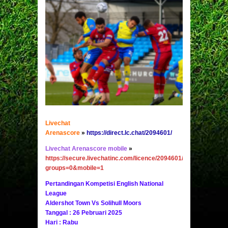
Livechat
Arenascore
»
https://direct.lc.chat/2094601/
Livechat Arenascore mobile
»
https://secure.livechatinc.com/licence/2094601/v2/open_chat.c
groups=0&mobile=1
Pertandingan Kompetisi English National
League
Aldershot Town Vs Solihull Moors
Tanggal : 26 Pebruari 2025
Hari : Rabu