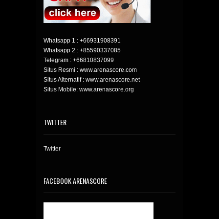
Whatsapp 1 :
+66931908391
Whatsapp 2 :
+85590337085
Telegram :
+66810837099
Situs Resmi : www.arenascore.com
Situs Alternatif : www.arenascore.net
Situs Mobile: www.arenascore.org
TWITTER
Twitter
FACEBOOK ARENASCORE