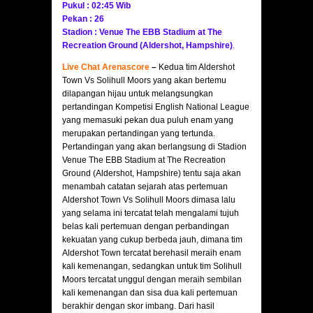
Pukul : 02:45 Wib
Pekan : 26
Stadion : Venue The EBB Stadium at The
Recreation Ground (Aldershot, Hampshire)
.
Live Chat Arenascore
–
Kedua tim Aldershot
Town Vs Solihull Moors yang akan bertemu
dilapangan hijau untuk melangsungkan
pertandingan Kompetisi English National League
yang memasuki pekan dua puluh enam yang
merupakan pertandingan yang tertunda.
Pertandingan yang akan berlangsung di Stadion
Venue The EBB Stadium at The Recreation
Ground (Aldershot, Hampshire) tentu saja akan
menambah catatan sejarah atas pertemuan
Aldershot Town Vs Solihull Moors dimasa lalu
yang selama ini tercatat telah mengalami tujuh
belas kali pertemuan dengan perbandingan
kekuatan yang cukup berbeda jauh, dimana tim
Aldershot Town tercatat berehasil meraih enam
kali kemenangan, sedangkan untuk tim Solihull
Moors tercatat unggul dengan meraih sembilan
kali kemenangan dan sisa dua kali pertemuan
berakhir dengan skor imbang. Dari hasil