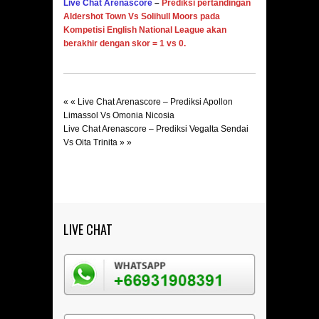
Live Chat Arenascore
–
Prediksi pertandingan
Aldershot Town Vs Solihull Moors
pada
Kompetisi English National League
akan
berakhir dengan skor = 1 vs 0.
« «
Live Chat Arenascore – Prediksi Apollon
Limassol Vs Omonia Nicosia
Live Chat Arenascore – Prediksi Vegalta Sendai
Vs Oita Trinita
» »
LIVE CHAT