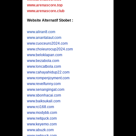
www.arenascore.top
www.arenascore.club
Website Alternatif Sbobet :
www.aliran8.com
www.anantalaut.com
www.cuoceuro2024.com
www.choieurocup2024.com
www.beloklapan.com
www.bezabola.com
www.loncatbola.com
www.cahayahidup22.com
www.rompenjoyment.com
www.revelfunny.com
www.senangingat.com
www.sbonhacai.com
www.baiksukali.com
www.rci168.com
www.modybb.com
www.netquck.com
www.keyemo.com
www.abuzk.com
www.netquck.com