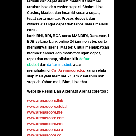
terbaik dan cepat dalam membuat member
taruhan bola dan casino seperti Sbobet,
Live
Casino
,
Maxbet
dan
Incar4d
secara cepat,
tepat serta mantap. Proses deposit dan
withdraw sangat cepat dan tanpa batas melalui
bank-
bank BNI, BRI, BCA serta MANDIRI, Danamon, Niaga,
BJB selama bank online 24 jam non stop serta
mempunyai lisensi Master. Untuk mendapatkan
member sbobet dan maxbet dengan cepat,
tepat dan mantap, silakan klik
daftar
sbobet
dan
daftar maxbet
, atau
menghubungi
Cs_Arenascore.top
yang selalu
siap melayani member 24 jam x setahun non
stop via Yahoo.mail, Bbm,
Livechat
.
Website Resmi Dan Alternatif Arenascore.top :
www.arenascore.link
www.arenascore.global
www.arenascore.me
www.arenascore.com
www.arenascore.net
www.arenascore.org
www.arenascore.co