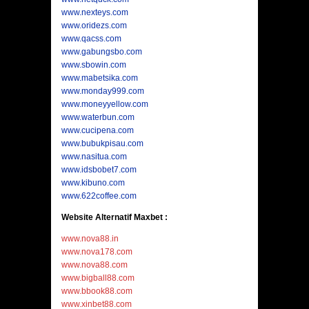
www.nexteys.com
www.oridezs.com
www.qacss.com
www.gabungsbo.com
www.sbowin.com
www.mabetsika.com
www.monday999.com
www.moneyyellow.com
www.waterbun.com
www.cucipena.com
www.bubukpisau.com
www.nasitua.com
www.idsbobet7.com
www.kibuno.com
www.622coffee.com
Website Alternatif Maxbet :
www.nova88.in
www.nova178.com
www.nova88.com
www.bigball88.com
www.bbook88.com
www.xinbet88.com