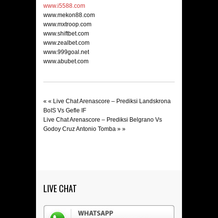
www.i5588.com
www.mekon88.com
www.mxtroop.com
www.shiftbet.com
www.zealbet.com
www.999goal.net
www.abubet.com
« «
Live Chat Arenascore – Prediksi Landskrona
BoIS Vs Gefle IF
Live Chat Arenascore – Prediksi Belgrano Vs
Godoy Cruz Antonio Tomba
» »
LIVE CHAT