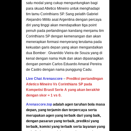
satu modal yang cukup menguntungkan bagi
para skuad Atletico Mineiro untuk menghadapi
tim tamu Corinthians SP. Sang pelatih Gabriel
Alejandro Milito asal Argentina dengan percaya
diri yang tinggi akan mendapatkan tiga point
penuh pada pertandingan kandang menjamu tim
Corinthians SP dengan kemenangan dan akan
menerapkan formasi menyerang terutama pada
kekuatan garis depan yang akan mengandalkan
dua Bomber : Givanildo Vieira de Souza yang di
kenal dengan nama Hulk dan akan dipasnagkan
dengan pemain Carlos Eduardo Amaral Pereira
de Castro dengan nama punggung Cadu.
Live Chat Arenascore
–
Prediksi pertandingan
Atletico Mineiro Vs Corinthians SP
pada
Kompetisi Brasil Serie A yang akan berakhir
dengan skor = 1 vs 0.
Arenascore.top
adalah agen taruhan bola masa
depan, yang terjamin dan terpercaya serta
merupakan agen yang terbaik dari yang baik,
dengan pasaran yang terbaik, prediksi yang
terbaik, komisi yang terbaik serta layanan yang