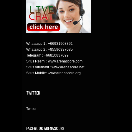
Whatsapp 1 :
+66931908391
Whatsapp 2 :
+85590337085
Telegram :
+66810837099
Situs Resmi : www.arenascore.com
Situs Alternatif : www.arenascore.net
Situs Mobile: www.arenascore.org
TWITTER
Twitter
FACEBOOK ARENASCORE