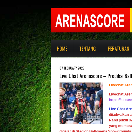
HOME
TENTANG
PERATURAN
07 FEBRUARY 2026
Live Chat Arenascore – Prediksi Ba
Livechat Are
Livechat Are
https://secu
Live Chat Ar
dijadwalkan 
Rabu pukul 02
yang memasuk
digelar di
Stadion Ballymena Showgrounds 