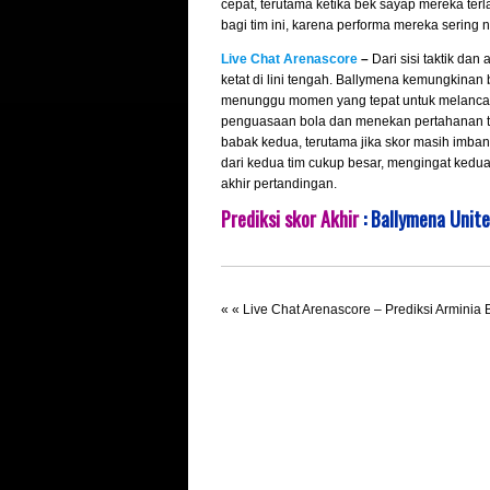
cepat, terutama ketika bek sayap mereka ter
bagi tim ini, karena performa mereka sering n
Live Chat Arenascore
–
Dari sisi taktik dan
ketat di lini tengah. Ballymena kemungkina
menunggu momen yang tepat untuk melancar
penguasaan bola dan menekan pertahanan tua
babak kedua, terutama jika skor masih imbang 
dari kedua tim cukup besar, mengingat ked
akhir pertandingan.
Prediksi skor Akhir
: Ballymena Unit
« «
Live Chat Arenascore – Prediksi Arminia 