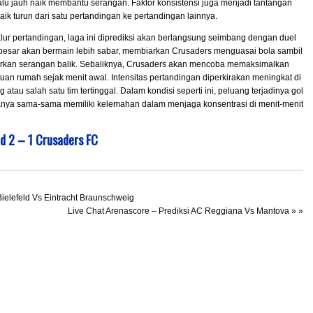
lalu jauh naik membantu serangan. Faktor konsistensi juga menjadi tantangan
aik turun dari satu pertandingan ke pertandingan lainnya.
 alur pertandingan, laga ini diprediksi akan berlangsung seimbang dengan duel
n besar akan bermain lebih sabar, membiarkan Crusaders menguasai bola sambil
kan serangan balik. Sebaliknya, Crusaders akan mencoba memaksimalkan
n rumah sejak menit awal. Intensitas pertandingan diperkirakan meningkat di
atau salah satu tim tertinggal. Dalam kondisi seperti ini, peluang terjadinya gol
uanya sama-sama memiliki kelemahan dalam menjaga konsentrasi di menit-menit
ed
2 – 1 Crusaders FC
Bielefeld Vs Eintracht Braunschweig
Live Chat Arenascore – Prediksi AC Reggiana Vs Mantova
» »