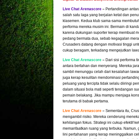
Live Chat Arenascore
–
Pertandingan antara
salah satu laga yang berjalan ketat dan pe
klasemen. Kedua klub sama-sama membutuhka
performa mereka musim ini. Bermain di kanda
karena dukungan suporter kerap membuat mere
pedang bermata dua, sebab kegagalan meraih 
Crusaders datang dengan motivasi tinggi unt
cukup beragam, terkadang mengejutkan lawa
Live Chat Arenascore
–
Dari sisi performa
antara bertahan dan menyerang. Mereka jaran
sambil menunggu celah dari kesalahan lawan. 
juga kerap kesulitan mendominasi pertanding
peluang yang tercipta tidak selalu diiringi 
dalam situasi bola mati seperti tendangan s
pemain belakang. Jika mampu menjaga konse
terutama di babak pertama.
Live Chat Arenascore
–
Sementara itu, Cru
mengambil risiko. Mereka cenderung menek
kehilangan fokus. Strategi ini cukup efektif 
memanfaatkan ruang yang terbuka. Namun, g
lini pertahanan yang kerap meninggalkan cel