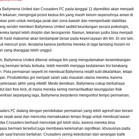
 Ballymena United dan Crusaders FC pada tanggal 11 diprediksi akan menjadi
nuh tekanan, mengingat posisi kedua tim yang masih belum sepenuhnya aman di
n poin untuk menjaga jarak dari zona bawah dan memperbaiki stabilitas
ng sendiri memberi Ballymena United sedikit keuntungan secara psikologis,
ka tampil lebih disiplin dan terorganisir. Namun, tekanan justru bisa menjadi
hasil maksimal akan berdampak besar pada kepercayaan diri tim. Di sisi lain,
uk mencuri poin, terutama karena performa mereka di laga tandang musim ini
n yang dianggap lebih unggul.
 tim, Ballymena United dikenal sebagai tim yang mengutamakan keseimbangan
g bermain terlalu terbuka, lebih memilih menjaga kedalaman lini belakang
Pola permainan seperti ini membuat Ballymena relatif sulit dikalahkan, tetapi
an. Produktivitas gol menjadi salah satu masalah utama mereka, karena
penyelesaian akhir yang efektif. Meski demikian, Ballymena cukup berbahaya
udut dan free kick, di mana mereka sering memanfaatkan keunggulan fisik
ntrasi sepanjang laga, Ballymena berpotensi mengontrol tempo permainan,
saders FC datang dengan pendekatan permainan yang lebih agresif dan berani
an sejak awal dan mencoba memaksakan tempo tinggi untuk membuat lawan
ketika Crusaders berhasil mencetak gol lebih dulu, karena mereka bisa
aya bermain tersebut juga membawa kelemahan signifikan, khususnya pada
ah saat transisi bertahan. Crusaders sering kebobolan dari serangan balik