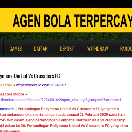
GAMES
DAFTAR
DEPOSIT
WITHDRAW
PAND
llymena United Vs Crusaders FC
nascore
»
https://direct.lc.chat/2094601/
nascore Mobile
»
re.livechatinc.com/licence/2094601/v2/open_chat.cgi?groups=0&mobile=1
enascore
–
Pertandingan Ballymena United Vs Crusaders FC
yang telah
akan melangsungkan pertandingan pada tanggal 11 Pebruari 2026 pada hari
:45 Wib dalam ajang pertandingan Kompetisi Northern Ireland Premiership
i pekan ke 28. Pertandingan Ballymena United Vs Crusaders FC yang akan
(Ballymena)
.