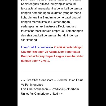
Keciorengucu dimasa lalu yang selama ini
tercatat telah mengalami sebelas kali pertemuan
dengan perbandingan kekuatan yang berbeda
tipis, dimana tim Bandirmaspor tercatat unggul
dengan meraih lima kali kemenangan,
sedangkan untuk tim Ankara Keciorengucu
tercatat berhasil meraih empat kali kemenangan
dan sisa dua kali pertemuan berakhir dengan
skor imbang.
Live Chat Arenascore
–
Prediksi pertandingan
Caykur Rizespor Vs Adana Demirspor
pada
Kompetisi Turkey Super League
akan berakhir
dengan skor = 2 vs 1.
« «
Live Chat Arenascore – Prediksi Uniao Leiria
Vs Portimonense
Live Chat Arenascore – Predikski Rotherham
United Vs Cambridge United
» »