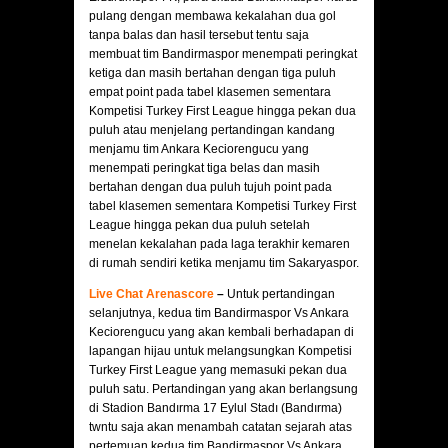
pulang dengan membawa kekalahan dua gol
tanpa balas dan hasil tersebut tentu saja
membuat tim Bandirmaspor menempati peringkat
ketiga dan masih bertahan dengan tiga puluh
empat point pada tabel klasemen sementara
Kompetisi Turkey First League hingga pekan dua
puluh atau menjelang pertandingan kandang
menjamu tim Ankara Keciorengucu yang
menempati peringkat tiga belas dan masih
bertahan dengan dua puluh tujuh point pada
tabel klasemen sementara Kompetisi Turkey First
League hingga pekan dua puluh setelah
menelan kekalahan pada laga terakhir kemaren
di rumah sendiri ketika menjamu tim Sakaryaspor.
Live Chat Arenascore
–
Untuk pertandingan
selanjutnya, kedua tim Bandirmaspor Vs Ankara
Keciorengucu yang akan kembali berhadapan di
lapangan hijau untuk melangsungkan Kompetisi
Turkey First League yang memasuki pekan dua
puluh satu. Pertandingan yang akan berlangsung
di Stadion Bandırma 17 Eylul Stadı (Bandırma)
twntu saja akan menambah catatan sejarah atas
pertemuan kedua tim Bandirmaspor Vs Ankara