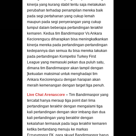
kinerja yang kurang stabil tentu saja melakukan
perubahan terhadap penampilan mereka baik
pada segi pertahanan yang cukup lemah
maupun pada segi penyerangan yang cukup
tumpul dalam beberapa pertandingan terakhir
kemaren. Kedua tim Bandirmaspor Vs Ankara
Keciorengucu diharapkan bisa meningkatkankan
kinerja mereka pada pertandingan-pertandingan
kedepannya dan semua itu bisa mereka lakukan
pada pertandingan Kompetisi Turkey First
League yang memasuki pekan dua puluh satu,
dimana tim Bandirmaspor akan tampil dengan
]kekuatan maksimal untuk menghadapi tim
Ankara Keciorengucu dengan harapan akan
meraih kemenangan dengan target tiga penuh.
Live Chat Arenascore
–
Tim Bandirmaspor yang
tercatat hanya meraup tiga point dari lima
pertandingan terakhir dengan mengalami tiga
kali pertandingan dengan skor imbang dan dua
kali pertandingan yang berakhir dengan
kekalahan termasuk pada laga terakhir kemaren
ketika bertandang menuju ke markas
Erzurumspor FK, para skuad Bandirmaspor harus