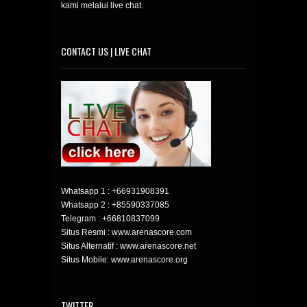
kami melalui live chat.
CONTACT US | LIVE CHAT
Whatsapp 1 :
+66931908391
Whatsapp 2 :
+85590337085
Telegram :
+66810837099
Situs Resmi : www.arenascore.com
Situs Alternatif : www.arenascore.net
Situs Mobile: www.arenascore.org
TWITTER