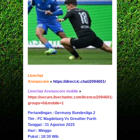
Livechat
Arenascore
»
https://direct.lc.chat/2094601/
Livechat Arenascore mobile
»
https://secure.livechatinc.com/licence/2094601/v2/open_chat.c
groups=0&mobile=1
Pertandingan : Germany Bundesliga 2
Tim : FC Magdeburg Vs Greuther Furth
Tanggal : 31 Agustus 2025
Hari : Minggu
Pukul : 18:30 Wib