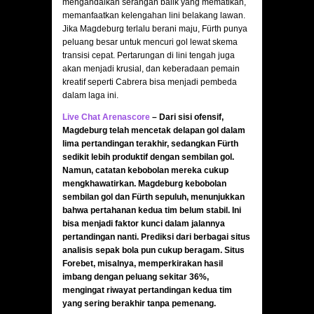
mengandalkan serangan balik yang mematikan,
memanfaatkan kelengahan lini belakang lawan.
Jika Magdeburg terlalu berani maju, Fürth punya
peluang besar untuk mencuri gol lewat skema
transisi cepat. Pertarungan di lini tengah juga
akan menjadi krusial, dan keberadaan pemain
kreatif seperti Cabrera bisa menjadi pembeda
dalam laga ini.
Live Chat Arenascore
–
Dari sisi ofensif,
Magdeburg telah mencetak delapan gol dalam
lima pertandingan terakhir, sedangkan Fürth
sedikit lebih produktif dengan sembilan gol.
Namun, catatan kebobolan mereka cukup
mengkhawatirkan. Magdeburg kebobolan
sembilan gol dan Fürth sepuluh, menunjukkan
bahwa pertahanan kedua tim belum stabil. Ini
bisa menjadi faktor kunci dalam jalannya
pertandingan nanti. Prediksi dari berbagai situs
analisis sepak bola pun cukup beragam. Situs
Forebet, misalnya, memperkirakan hasil
imbang dengan peluang sekitar 36%,
mengingat riwayat pertandingan kedua tim
yang sering berakhir tanpa pemenang.