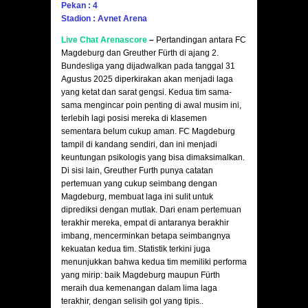
Pekan : 4
Stadion : Avnet Arena
Live Chat Arenascore
–
Pertandingan antara FC
Magdeburg dan Greuther Fürth di ajang 2.
Bundesliga yang dijadwalkan pada tanggal 31
Agustus 2025 diperkirakan akan menjadi laga
yang ketat dan sarat gengsi. Kedua tim sama-
sama mengincar poin penting di awal musim ini,
terlebih lagi posisi mereka di klasemen
sementara belum cukup aman. FC Magdeburg
tampil di kandang sendiri, dan ini menjadi
keuntungan psikologis yang bisa dimaksimalkan.
Di sisi lain, Greuther Furth punya catatan
pertemuan yang cukup seimbang dengan
Magdeburg, membuat laga ini sulit untuk
diprediksi dengan mutlak. Dari enam pertemuan
terakhir mereka, empat di antaranya berakhir
imbang, mencerminkan betapa seimbangnya
kekuatan kedua tim. Statistik terkini juga
menunjukkan bahwa kedua tim memiliki performa
yang mirip: baik Magdeburg maupun Fürth
meraih dua kemenangan dalam lima laga
terakhir, dengan selisih gol yang tipis..