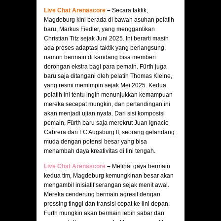
Live Chat Arenascore
–
Secara taktik,
Magdeburg kini berada di bawah asuhan pelatih
baru, Markus Fiedler, yang menggantikan
Christian Titz sejak Juni 2025. Ini berarti masih
ada proses adaptasi taktik yang berlangsung,
namun bermain di kandang bisa memberi
dorongan ekstra bagi para pemain. Fürth juga
baru saja ditangani oleh pelatih Thomas Kleine,
yang resmi memimpin sejak Mei 2025. Kedua
pelatih ini tentu ingin menunjukkan kemampuan
mereka secepat mungkin, dan pertandingan ini
akan menjadi ujian nyata. Dari sisi komposisi
pemain, Fürth baru saja merekrut Juan Ignacio
Cabrera dari FC Augsburg II, seorang gelandang
muda dengan potensi besar yang bisa
menambah daya kreativitas di lini tengah.
Live Chat Arenascore
–
Melihat gaya bermain
kedua tim, Magdeburg kemungkinan besar akan
mengambil inisiatif serangan sejak menit awal.
Mereka cenderung bermain agresif dengan
pressing tinggi dan transisi cepat ke lini depan.
Furth mungkin akan bermain lebih sabar dan