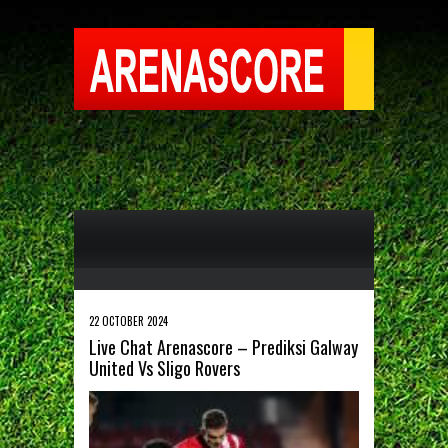
22 OCTOBER 2024
Live Chat Arenascore – Prediksi Galway
United Vs Sligo Rovers