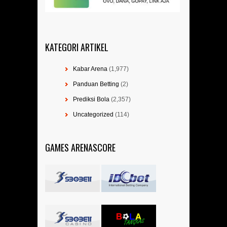
KATEGORI ARTIKEL
Kabar Arena
(1,977)
Panduan Betting
(2)
Prediksi Bola
(2,357)
Uncategorized
(114)
GAMES ARENASCORE