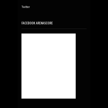
Twitter
FACEBOOK ARENASCORE