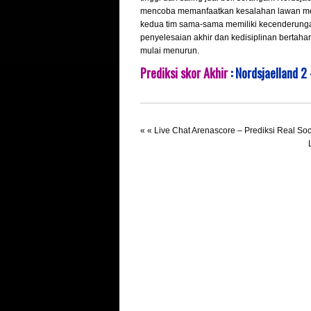
mencoba memanfaatkan kesalahan lawan melal
kedua tim sama-sama memiliki kecenderungan
penyelesaian akhir dan kedisiplinan bertaha
mulai menurun.
Prediksi skor Akhir
: Nordsjaelland
2 
« «
Live Chat Arenascore – Prediksi Real So