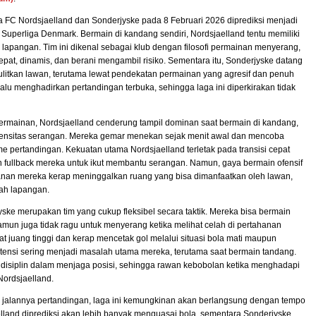
 FC Nordsjaelland dan Sonderjyske pada 8 Februari 2026 diprediksi menjadi
i Superliga Denmark. Bermain di kandang sendiri, Nordsjaelland tentu memiliki
as lapangan. Tim ini dikenal sebagai klub dengan filosofi permainan menyerang,
t, dinamis, dan berani mengambil risiko. Sementara itu, Sonderjyske datang
ulitkan lawan, terutama lewat pendekatan permainan yang agresif dan penuh
alu menghadirkan pertandingan terbuka, sehingga laga ini diperkirakan tidak
permainan, Nordsjaelland cenderung tampil dominan saat bermain di kandang,
tensitas serangan. Mereka gemar menekan sejak menit awal dan mencoba
e pertandingan. Kekuatan utama Nordsjaelland terletak pada transisi cepat
ian fullback mereka untuk ikut membantu serangan. Namun, gaya bermain ofensif
ahanan mereka kerap meninggalkan ruang yang bisa dimanfaatkan oleh lawan,
gah lapangan.
jyske merupakan tim yang cukup fleksibel secara taktik. Mereka bisa bermain
mun juga tidak ragu untuk menyerang ketika melihat celah di pertahanan
t juang tinggi dan kerap mencetak gol melalui situasi bola mati maupun
stensi sering menjadi masalah utama mereka, terutama saat bermain tandang.
 disiplin dalam menjaga posisi, sehingga rawan kebobolan ketika menghadapi
Nordsjaelland.
i jalannya pertandingan, laga ini kemungkinan akan berlangsung dengan tempo
aelland diprediksi akan lebih banyak menguasai bola, sementara Sonderjyske