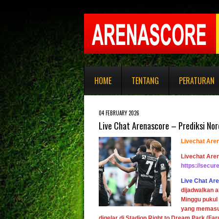
HOME
TENTANG
PERATURAN
04 FEBRUARY 2026
Live Chat Arenascore – Prediksi Nor
Livechat Are
Livechat Are
https://secu
Live Chat Ar
dijadwalkan 
Minggu pukul
yang memasuk
digelar di
Stadion Right to Dream Park (Fa