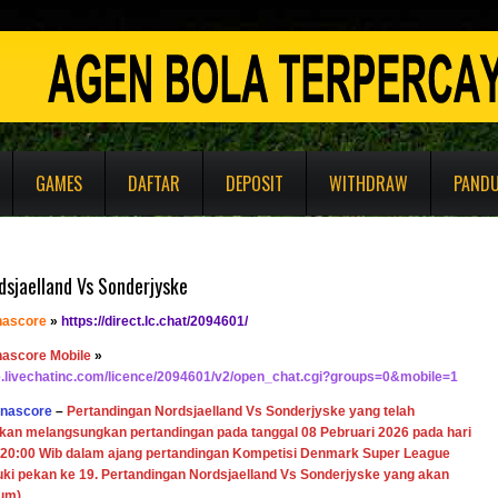
GAMES
DAFTAR
DEPOSIT
WITHDRAW
PAND
dsjaelland Vs Sonderjyske
nascore
»
https://direct.lc.chat/2094601/
nascore Mobile
»
re.livechatinc.com/licence/2094601/v2/open_chat.cgi?groups=0&mobile=1
enascore
–
Pertandingan Nordsjaelland Vs Sonderjyske
yang telah
akan melangsungkan pertandingan pada tanggal 08 Pebruari 2026 pada hari
 20:00 Wib dalam ajang pertandingan Kompetisi Denmark Super League
i pekan ke 19. Pertandingan Nordsjaelland Vs Sonderjyske yang akan
rum)
.