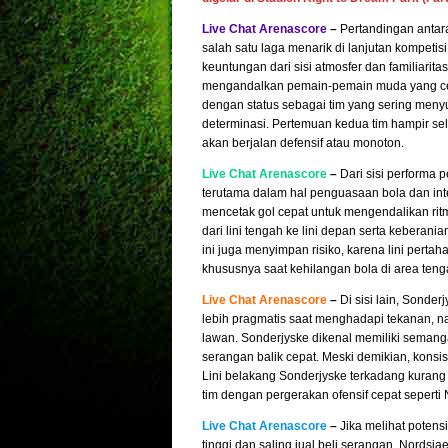
Live Chat Arenascore
–
Pertandingan antara
salah satu laga menarik di lanjutan kompetis
keuntungan dari sisi atmosfer dan familiarit
mengandalkan pemain-pemain muda yang cepa
dengan status sebagai tim yang sering meny
determinasi. Pertemuan kedua tim hampir sel
akan berjalan defensif atau monoton.
Live Chat Arenascore
–
Dari sisi performa 
terutama dalam hal penguasaan bola dan in
mencetak gol cepat untuk mengendalikan ritm
dari lini tengah ke lini depan serta keberan
ini juga menyimpan risiko, karena lini pert
khususnya saat kehilangan bola di area ten
Live Chat Arenascore
–
Di sisi lain, Sonder
lebih pragmatis saat menghadapi tekanan, na
lawan. Sonderjyske dikenal memiliki semanga
serangan balik cepat. Meski demikian, konsi
Lini belakang Sonderjyske terkadang kurang
tim dengan pergerakan ofensif cepat seperti 
Live Chat Arenascore
–
Jika melihat potens
tinggi dan saling jual beli serangan. Nordsj