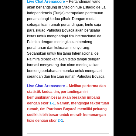
Live Chat Arenascore
–
Pertandingan yang
akan berlangsung di Stadion nue Estadio de La
Independencia (Tunja) merupakan pertemuan
pertama bagi kedua pihak. Dengan modal
sebagai tuan rumah pertandingan, tentu saja
para skuad Patriotas Boyaca akan berusaha
keras untuk menghadapi tim Internacional de
Palmira dengan meningkatkan benteng
pertahanan dan kekuatan menyerang.
Sedangkan untuk tim tamu Internacional de
Palmira dipastikan akan tetap tampil dengan
formasi menyerang dan akan meningkatkan
benteng pertahanan mereka untuk mengatasi
serangan dari tim tuan rumah Patriotas Boyaca.
Live Chat Arenascore
–
Melihat performa dan
statistik kedua tim, pertandingan ini
kemungkinan besar akan berakhir imbang
dengan skor
1-1
. Namun, mengingat faktor tuan
rumah, tim Patriotas Boyacá memiliki peluang
sedikit lebih besar untuk meraih kemenangan
tipis dengan skor
2-1
.