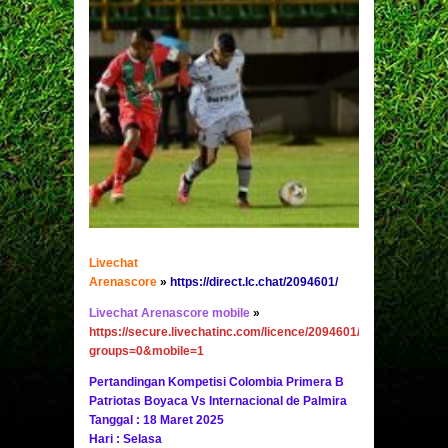
Livechat
Arenascore
»
https://direct.lc.chat/2094601/
Livechat Arenascore mobile
»
https://secure.livechatinc.com/licence/2094601/v2/open_chat.c
groups=0&mobile=1
Pertandingan Kompetisi Colombia Primera B
Patriotas Boyaca Vs Internacional de Palmira
Tanggal : 18 Maret 2025
Hari : Selasa