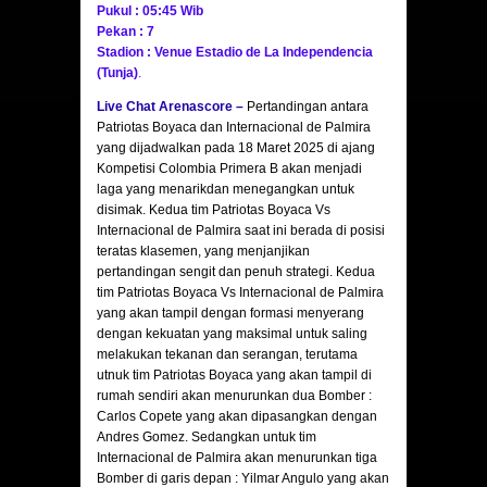
Pukul : 05:45 Wib
Pekan : 7
Stadion : Venue Estadio de La Independencia
(Tunja)
.
Live Chat Arenascore
–
Pertandingan antara
Patriotas Boyaca dan Internacional de Palmira
yang dijadwalkan pada 18 Maret 2025 di ajang
Kompetisi Colombia Primera B akan menjadi
laga yang menarikdan menegangkan untuk
disimak. Kedua tim Patriotas Boyaca Vs
Internacional de Palmira saat ini berada di posisi
teratas klasemen, yang menjanjikan
pertandingan sengit dan penuh strategi. Kedua
tim Patriotas Boyaca Vs Internacional de Palmira
yang akan tampil dengan formasi menyerang
dengan kekuatan yang maksimal untuk saling
melakukan tekanan dan serangan, terutama
utnuk tim Patriotas Boyaca yang akan tampil di
rumah sendiri akan menurunkan dua Bomber :
Carlos Copete yang akan dipasangkan dengan
Andres Gomez. Sedangkan untuk tim
Internacional de Palmira akan menurunkan tiga
Bomber di garis depan : Yilmar Angulo yang akan