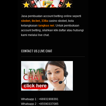
Jasa pembuatan account betting online seperti
sbobet
,
ibcbet
,
338a
casino sbobet, bola
ketangkasan
tangkas net
. Untuk pembukaan
account betting, silahkan klik daftar atau hubungi
kami melalui live chat.
CONTACT US | LIVE CHAT
Whatsapp 1 :
+66931908391
Whatsapp 2 :
+85590337085