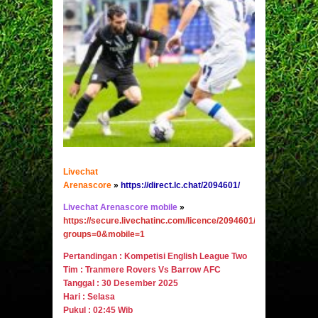
Livechat
Arenascore
»
https://direct.lc.chat/2094601/
Livechat Arenascore mobile
»
https://secure.livechatinc.com/licence/2094601/v2/open_chat.c
groups=0&mobile=1
Pertandingan : Kompetisi English League Two
Tim : Tranmere Rovers Vs Barrow AFC
Tanggal : 30 Desember 2025
Hari : Selasa
Pukul : 02:45 Wib