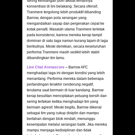
sering kehilangan poin akibat lemahnya
konsentrasi di lini belakang. Secara ofensif,
Tranmere tergolong lebih produktif dibanding
Barrow, dengan pola serangan yang
mengandalkan sayap dan pergerakan cepat ke
kotak penalti. Masalah utama Tranmere terletak
pada konsistensi, karena mereka kerap tampil
dominan di satu laga namun kurang tajam di laga
berikutnya. Meski demikian, secara keseluruhan
performa Tranmere masih sedikit lebih stabil
dibandingkan tim tamu.
Live Chat Arenascore
–
Barrow AFC
menghadapi laga ini dengan kondisi yang lebih
menantang. Performa mereka dalam beberapa
pertandingan terakhir cenderung negatif,
terutama saat bermain di luar kandang. Barrow
kerap kesulitan menciptakan peluang bersih dan
sering tertekan ketika menghadapi tim yang
bermain agresif. Meski begitu, Barrow dikenal
sebagai tim yang cukup disiplin dan mampu
bertahan dengan blok rendah, menunggu
kesempatan melalui serangan balik. Jika mereka
mampu menjaga kedisiplinan dan tidak