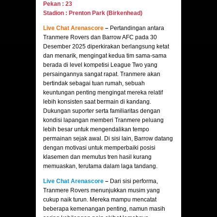
Pekan : 23
Stadion :
Prenton Park
(Birkenhead)
Live Chat Arenascore
–
Pertandingan antara
Tranmere Rovers dan Barrow AFC pada 30
Desember 2025 diperkirakan berlangsung ketat
dan menarik, mengingat kedua tim sama-sama
berada di level kompetisi League Two yang
persaingannya sangat rapat. Tranmere akan
bertindak sebagai tuan rumah, sebuah
keuntungan penting mengingat mereka relatif
lebih konsisten saat bermain di kandang.
Dukungan suporter serta familiaritas dengan
kondisi lapangan memberi Tranmere peluang
lebih besar untuk mengendalikan tempo
permainan sejak awal. Di sisi lain, Barrow datang
dengan motivasi untuk memperbaiki posisi
klasemen dan memutus tren hasil kurang
memuaskan, terutama dalam laga tandang.
Live Chat Arenascore
–
Dari sisi performa,
Tranmere Rovers menunjukkan musim yang
cukup naik turun. Mereka mampu mencatat
beberapa kemenangan penting, namun masih