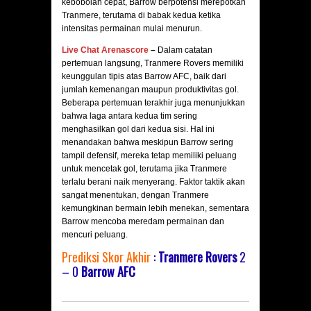
kebobolan cepat, Barrow berpotensi merepotkan
Tranmere, terutama di babak kedua ketika
intensitas permainan mulai menurun.
Live Chat Arenascore
–
Dalam catatan
pertemuan langsung, Tranmere Rovers memiliki
keunggulan tipis atas Barrow AFC, baik dari
jumlah kemenangan maupun produktivitas gol.
Beberapa pertemuan terakhir juga menunjukkan
bahwa laga antara kedua tim sering
menghasilkan gol dari kedua sisi. Hal ini
menandakan bahwa meskipun Barrow sering
tampil defensif, mereka tetap memiliki peluang
untuk mencetak gol, terutama jika Tranmere
terlalu berani naik menyerang. Faktor taktik akan
sangat menentukan, dengan Tranmere
kemungkinan bermain lebih menekan, sementara
Barrow mencoba meredam permainan dan
mencuri peluang.
Prediksi Skor Akhir
:
Tranmere Rovers
2
– 0
Barrow AFC