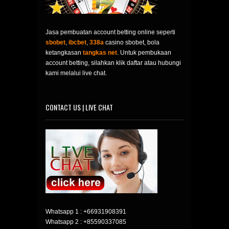
Jasa pembuatan account betting online seperti
sbobet
,
ibcbet
,
338a
casino sbobet, bola
ketangkasan
tangkas net
. Untuk pembukaan
account betting, silahkan klik daftar atau hubungi
kami melalui live chat.
CONTACT US | LIVE CHAT
Whatsapp 1 :
+66931908391
Whatsapp 2 :
+85590337085