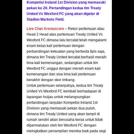
Kompetisi Ireland 1st Division
yang
memasuki
pekan ke 20. Pertandingan kedua tim Treaty
United Vs Wexford FC
yang akan digelar di
Stadion Markets Field.
Live Chat Arenascore
–
Rekor pertemuan atau
Head 2 Head atas pertemuan Treaty United Vs
Wexford FC dimasa lalu tercatat telah mengalami
enam belas kali pertemuan dengan
perbandingan kekuatan yang berbeda tipis saja,
dimana tim Treaty United tercatat berhasil meraih
lima kali kemenangan, sedangkan untuk tim
Wexford FC unggul dengan meraih enam kali
kemenangan dan sisa lima kali pertemuan
berakhir dengan skor imbang.
Untuk pertemuan selanjutnya, kedua tim Treaty
United Vs Wexford FC kembali berhadapan di
lapangan huijau untuk melangsungkan
pertandingan lanjutan Kompetisi Ireland 1st
Division yang memasuki pekan dua puluh,
dimana tim Treaty United yang akan tampil di
rumah sendiri akan berusaha keras untuk tidak
dipermalukan oleh tim Wexford FC dengan
meingkatkan penampilan mereka baik pada segi