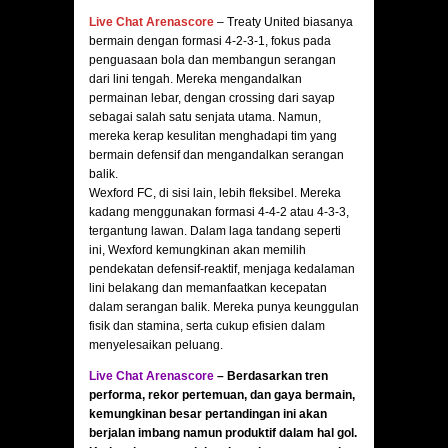
Live Chat Arenascore
– Treaty United biasanya
bermain dengan formasi 4-2-3-1, fokus pada
penguasaan bola dan membangun serangan
dari lini tengah. Mereka mengandalkan
permainan lebar, dengan crossing dari sayap
sebagai salah satu senjata utama. Namun,
mereka kerap kesulitan menghadapi tim yang
bermain defensif dan mengandalkan serangan
balik.
Wexford FC, di sisi lain, lebih fleksibel. Mereka
kadang menggunakan formasi 4-4-2 atau 4-3-3,
tergantung lawan. Dalam laga tandang seperti
ini, Wexford kemungkinan akan memilih
pendekatan defensif-reaktif, menjaga kedalaman
lini belakang dan memanfaatkan kecepatan
dalam serangan balik. Mereka punya keunggulan
fisik dan stamina, serta cukup efisien dalam
menyelesaikan peluang.
Live Chat Arenascore
–
Berdasarkan tren
performa, rekor pertemuan, dan gaya bermain,
kemungkinan besar pertandingan ini akan
berjalan imbang namun produktif dalam hal gol.