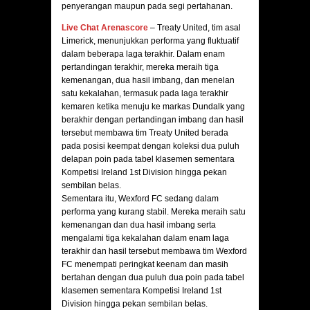
penyerangan maupun pada segi pertahanan.
Live Chat Arenascore
– Treaty United, tim asal
Limerick, menunjukkan performa yang fluktuatif
dalam beberapa laga terakhir. Dalam enam
pertandingan terakhir, mereka meraih tiga
kemenangan, dua hasil imbang, dan menelan
satu kekalahan, termasuk pada laga terakhir
kemaren ketika menuju ke markas Dundalk yang
berakhir dengan pertandingan imbang dan hasil
tersebut membawa tim Treaty United berada
pada posisi keempat dengan koleksi dua puluh
delapan poin pada tabel klasemen sementara
Kompetisi Ireland 1st Division hingga pekan
sembilan belas.
Sementara itu, Wexford FC sedang dalam
performa yang kurang stabil. Mereka meraih satu
kemenangan dan dua hasil imbang serta
mengalami tiga kekalahan dalam enam laga
terakhir dan hasil tersebut membawa tim Wexford
FC menempati peringkat keenam dan masih
bertahan dengan dua puluh dua poin pada tabel
klasemen sementara Kompetisi Ireland 1st
Division hingga pekan sembilan belas.