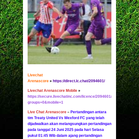
Livechat
Arenascore
»
https://direct.lc.chat/2094601/
Livechat Arenascore Mobile
»
https://secure.livechatinc.com/licence/2094601/v2/open_chat.c
groups=0&mobile=1
Live Chat Arenascore
–
Pertandingan antara
tim Treaty United Vs Wexford FC
yang telah
dijadwalkan akan melangsungkan pertandingan
pada tanggal 24 Juni 2025 pada hari Selasa
pukul 01:45 Wib dalam ajang pertandingan