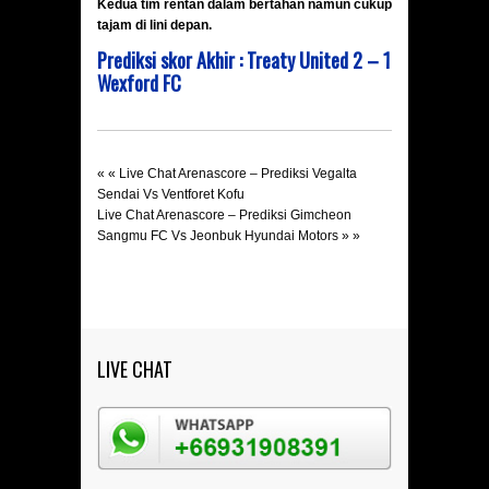
Kedua tim rentan dalam bertahan namun cukup
tajam di lini depan.
Prediksi skor Akhir : Treaty United
2 – 1
Wexford FC
« «
Live Chat Arenascore – Prediksi Vegalta
Sendai Vs Ventforet Kofu
Live Chat Arenascore – Prediksi Gimcheon
Sangmu FC Vs Jeonbuk Hyundai Motors
» »
LIVE CHAT