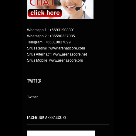
Whatsapp 1 :
+66931908391
Whatsapp 2 :
+85590337085
Telegram :
+66810837099
Situs Resmi : www.arenascore.com
Situs Alternatif : www.arenascore.net
Situs Mobile: www.arenascore.org
TWITTER
Twitter
FACEBOOK ARENASCORE