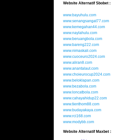
Website Alternatif Sbobet :
www.bayuhulu.com
www.senangsangat77.com
www.kemegahan44.com
www.naylahulu.com
www.beruangbola.com
www.bareng222.com
www.nimaskali.com
www.cuoceuro2024.com
www.aliran8.com
www.anantalaut.com
www.choieurocup2024.com
www.beloklapan.com
www.bezabola.com
www.loncatbola.com
www.cahayahidup22.com
www.tienthom88.com
www.budayakaya.com
www.rci168.com
www.modybb.com
Website Alternatif Maxbet :