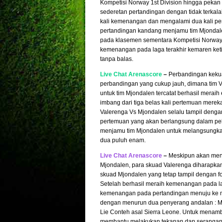
Kompetisi Norway 1st Division hingga pekan
sederetan pertandingan dengan tidak terkal
kali kemenangan dan mengalami dua kali per
pertandingan kandang menjamu tim Mjondalen
pada klasemen sementara Kompetisi Norway 1
kemenangan pada laga terakhir kemaren ke
tanpa balas.
Live Chat Arenascore
–
Perbandingan kekua
perbandingan yang cukup jauh, dimana tim 
untuk tim Mjondalen tercatat berhasil merai
imbang dari tiga belas kali pertemuan merek
Valerenga Vs Mjondalen selalu tampil dengan
pertemuan yang akan berlangsung dalam peka
menjamu tim Mjondalen untuk melangsungkan
dua puluh enam.
Live Chat Arenascore
–
Meskipun akan men
Mjondalen, para skuad Valerenga diharapkan
skuad Mjondalen yang tetap tampil denga
Setelah berhasil meraih kemenangan pada la
kemenangan pada pertandingan menuju ke m
dengan menurun dua penyerang andalan : M
Lie Conteh asal Sierra Leone. Untuk menamb
membantu melakukan tekanan dan serangan