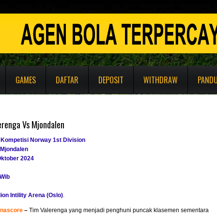
GAMES
DAFTAR
DEPOSIT
WITHDRAW
PAND
erenga Vs Mjondalen
 Kompetisi Norway 1st Division
 Mjondalen
Oktober 2024
 Wib
ion Intility Arena (Oslo)
.
enascore
–
Tim Valerenga yang menjadi penghuni puncak klasemen sementara