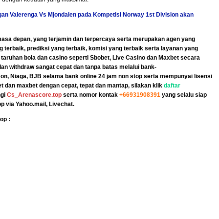
gan Valerenga Vs Mjondalen
pada Kompetisi Norway 1st Division akan
masa depan, yang terjamin dan terpercaya serta merupakan agen yang
 terbaik, prediksi yang terbaik, komisi yang terbaik serta layanan yang
aruhan bola dan casino seperti Sbobet,
Live Casino
dan
Maxbet
secara
dan withdraw sangat cepat dan tanpa batas melalui bank-
n, Niaga, BJB selama bank online 24 jam non stop serta mempunyai lisensi
dan maxbet dengan cepat, tepat dan mantap, silakan klik
daftar
ngi
Cs_Arenascore.top
serta nomor kontak
+66931908391
yang selalu siap
p via Yahoo.mail,
Livechat
.
op :