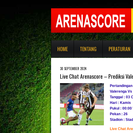
HOME
TENTANG
PERATURAN
30 SEPTEMBER 2024
Live Chat Arenascore – Prediksi Val
Pertandingan
Valerenga Vs
Tanggal : 03 
Hari : Kamis
Pukul : 00:00
Pekan : 26
Stadion : Stad
Live Chat Ar