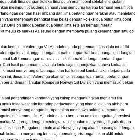
 dua puluh lima dengan koleksi lima puluh enam point setelah mengalami
ahkan meskipun tidak dengan hasil yang sempurna karena berhasil meraih tiga
tandingan dengan hasil imbang dari lima pertandingan terakhir atau menjelang
 yang menempati peringkat lima belas dengan koleksi dua puluh lima point
st Division hingga pekan dua puluh lima setelah berhasil meraih
tika meuju ke markas Aalesund dengan membawa pulang kemenangan satu gol
tan kedua tim Valerenga Vs Mjondalen pada pertemuan masa lalu memiliki
Valerenga tercatat unggul dengan meraih delapan kali kemenangan, sedangkan
h empat kali kemenangan dan sisa satu kali berakhir dengan pertandingan
a. Dari hasil pertemuan masa lalu tentu saja menunjukkan bahwa kedua tim
 formasi menyerang di lapangan dan hal tersebut kembali akan terjadi pada
n ini, dimana tim Valerenga akan tampil sebagai tuan rumah pertandingan
 pertandingan lanjutan Kompetisi Norway 1st Division yang memasuki pekan
jalani pertandingan kandang yang cukup menguntungkan menjamu tim
 untuk tetap waspada terhadap perlawanan yang akan dilakukan oleh para
n formasi menyerang dengan harapan akan membawa pulang kemenangan.
ga teakhir kemren, tim Mjondalen akan berusaha untuk mengulangi prestasi
arkas Valerenga dengan meningkatkan kekuatan menyerang di garis depan
athias Idsoe Bringaker pemain asal Norwegia yang akan dipasangkan dengan
ah kekuatan menyerang tentu saja pemain garis tengah akan aktif untuk
 dengan keuatan yang maksimal.