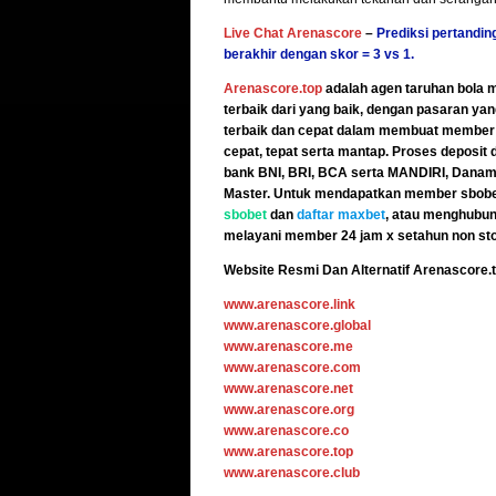
Live Chat Arenascore
–
Prediksi pertandin
berakhir dengan skor = 3 vs 1.
Arenascore.top
adalah agen taruhan bola 
terbaik dari yang baik, dengan pasaran yang
terbaik dan cepat dalam membuat member t
cepat, tepat serta mantap. Proses deposit 
bank BNI, BRI, BCA serta MANDIRI, Danamo
Master. Untuk mendapatkan member sbobet 
sbobet
dan
daftar maxbet
, atau menghubu
melayani member 24 jam x setahun non sto
Website Resmi Dan Alternatif Arenascore.t
www.arenascore.link
www.arenascore.global
www.arenascore.me
www.arenascore.com
www.arenascore.net
www.arenascore.org
www.arenascore.co
www.arenascore.top
www.arenascore.club