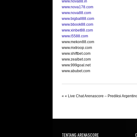
www.nova88.in
www.nova178.com
www.nova88.com
www.bigball88.com
www.bbook88.com
www.xinbet88.com
www.i5588.com
www.mekon88.com
www.mxtroop.com
www.shiftbet.com
www.zealbet.com
www.999goal.net
www.abubet.com
« «
Live Chat Arenascore – Prediksi Argentin
TENTANG ARENASCORE
C