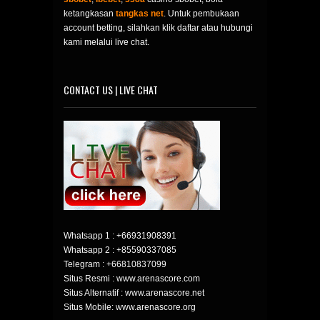
ketangkasan
tangkas net
. Untuk pembukaan
account betting, silahkan klik daftar atau hubungi
kami melalui live chat.
CONTACT US | LIVE CHAT
Whatsapp 1 :
+66931908391
Whatsapp 2 :
+85590337085
Telegram :
+66810837099
Situs Resmi : www.arenascore.com
Situs Alternatif : www.arenascore.net
Situs Mobile: www.arenascore.org