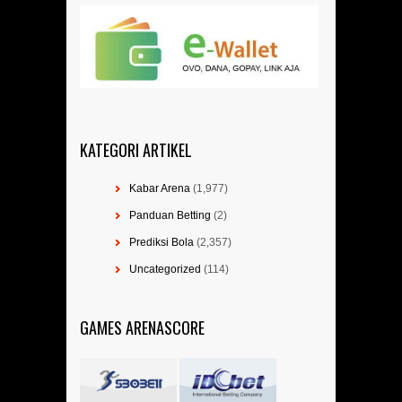
KATEGORI ARTIKEL
Kabar Arena
(1,977)
Panduan Betting
(2)
Prediksi Bola
(2,357)
Uncategorized
(114)
GAMES ARENASCORE