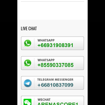
LIVE CHAT