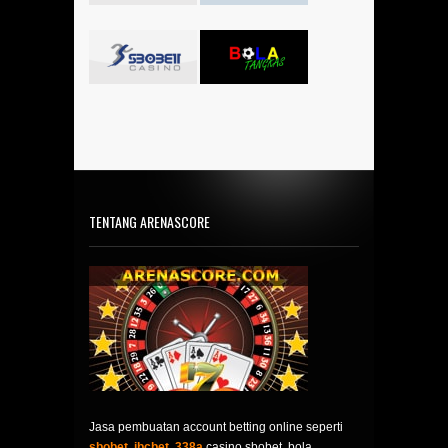
TENTANG ARENASCORE
Jasa pembuatan account betting online seperti
sbobet
,
ibcbet
,
338a
casino sbobet, bola