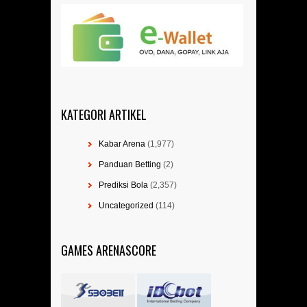
KATEGORI ARTIKEL
Kabar Arena
(1,977)
Panduan Betting
(2)
Prediksi Bola
(2,357)
Uncategorized
(114)
GAMES ARENASCORE