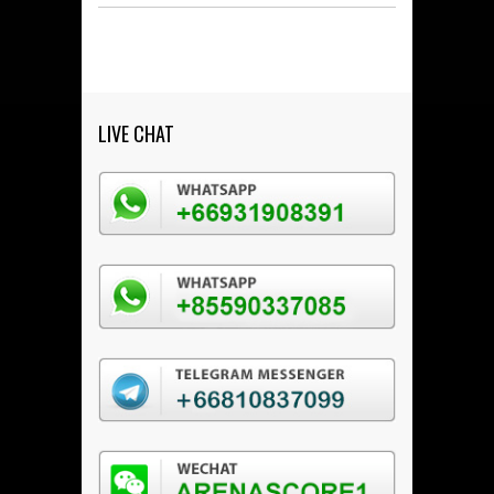
LIVE CHAT