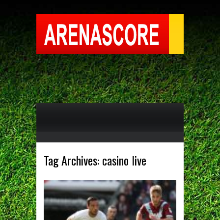
Tag Archives:
casino live