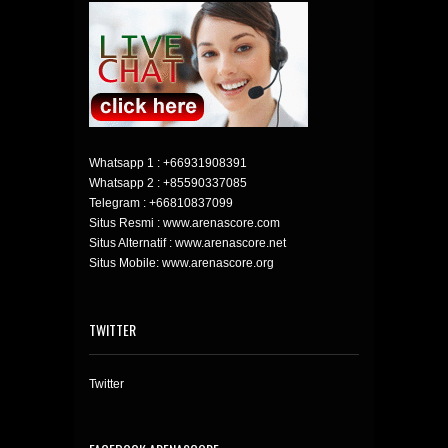
Whatsapp 1 :
+66931908391
Whatsapp 2 :
+85590337085
Telegram :
+66810837099
Situs Resmi : www.arenascore.com
Situs Alternatif : www.arenascore.net
Situs Mobile: www.arenascore.org
TWITTER
Twitter