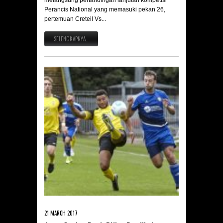
melangsung pertandingan lanjutan kompetisi
Perancis National yang memasuki pekan 26,
pertemuan Creteil Vs...
SELENGKAPNYA..
21 MARCH 2017