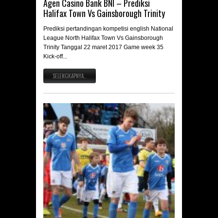
Agen Casino Bank BNI – Prediksi
Halifax Town Vs Gainsborough Trinity
Prediksi pertandingan kompetisi english National
League North Halifax Town Vs Gainsborough
Trinity Tanggal 22 maret 2017 Game week 35
Kick-off...
SELENGKAPNYA..