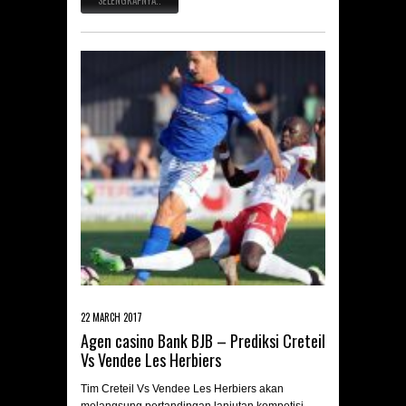
SELENGKAPNYA..
22 MARCH 2017
Agen casino Bank BJB – Prediksi Creteil
Vs Vendee Les Herbiers
Tim Creteil Vs Vendee Les Herbiers akan