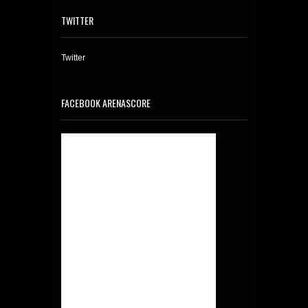
TWITTER
Twitter
FACEBOOK ARENASCORE