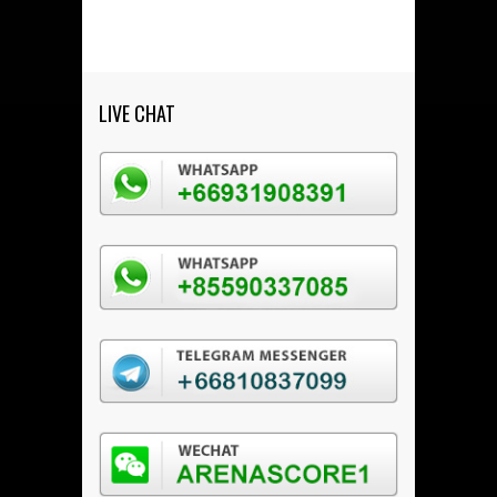
LIVE CHAT