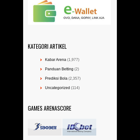
KATEGORI ARTIKEL
Kabar Arena
(1,977)
Panduan Betting
(2)
Prediksi Bola
(2,357)
Uncategorized
(114)
GAMES ARENASCORE